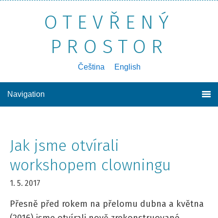
OTEVŘENÝ
PROSTOR
poznávání sebe sama, druhých a světa kolem nás
Čeština
English
Navigation
Jak jsme otvírali
workshopem clowningu
1. 5. 2017
Přesně před rokem na přelomu dubna a května
(2016) jsme otvírali nově zrekonstruované