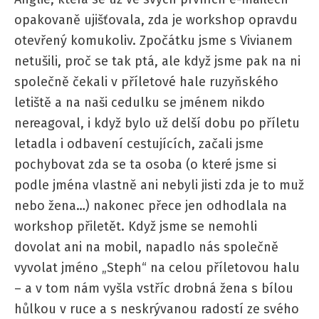
opakovaně ujišťovala, zda je workshop opravdu
otevřený komukoliv. Zpočátku jsme s Vivianem
netušili, proč se tak ptá, ale když jsme pak na ni
společně čekali v příletové hale ruzyňského
letiště a na naši cedulku se jménem nikdo
nereagoval, i když bylo už delší dobu po příletu
letadla i odbavení cestujících, začali jsme
pochybovat zda se ta osoba (o které jsme si
podle jména vlastně ani nebyli jisti zda je to muž
nebo žena…) nakonec přece jen odhodlala na
workshop přiletět. Když jsme se nemohli
dovolat ani na mobil, napadlo nás společně
vyvolat jméno „Steph“ na celou příletovou halu
– a v tom nám vyšla vstříc drobná žena s bílou
hůlkou v ruce a s neskrývanou radostí ze svého