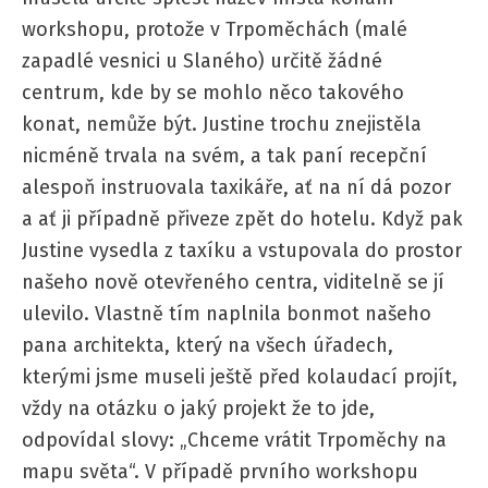
workshopu, protože v Trpoměchách (malé
zapadlé vesnici u Slaného) určitě žádné
centrum, kde by se mohlo něco takového
konat, nemůže být. Justine trochu znejistěla
nicméně trvala na svém, a tak paní recepční
alespoň instruovala taxikáře, ať na ní dá pozor
a ať ji případně přiveze zpět do hotelu. Když pak
Justine vysedla z taxíku a vstupovala do prostor
našeho nově otevřeného centra, viditelně se jí
ulevilo. Vlastně tím naplnila bonmot našeho
pana architekta, který na všech úřadech,
kterými jsme museli ještě před kolaudací projít,
vždy na otázku o jaký projekt že to jde,
odpovídal slovy: „Chceme vrátit Trpoměchy na
mapu světa“. V případě prvního workshopu