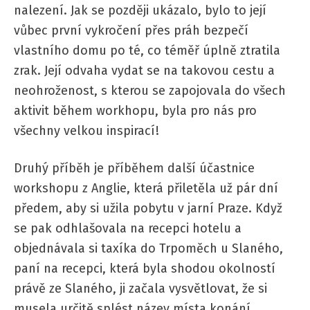
nalezení. Jak se později ukázalo, bylo to její
vůbec první vykročení přes práh bezpečí
vlastního domu po té, co téměř úplně ztratila
zrak. Její odvaha vydat se na takovou cestu a
neohroženost, s kterou se zapojovala do všech
aktivit během workhopu, byla pro nás pro
všechny velkou inspirací!
Druhý příběh je příběhem další účastnice
workshopu z Anglie, která přiletěla už pár dní
předem, aby si užila pobytu v jarní Praze. Když
se pak odhlašovala na recepci hotelu a
objednávala si taxíka do Trpoměch u Slaného,
paní na recepci, která byla shodou okolností
právě ze Slaného, ji začala vysvětlovat, že si
musela určitě splést název místa konání