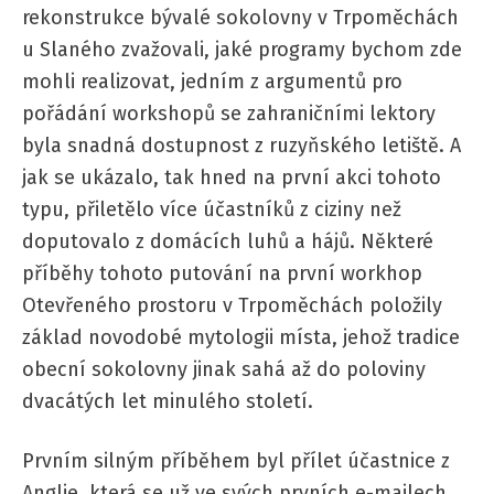
rekonstrukce bývalé sokolovny v Trpoměchách
u Slaného zvažovali, jaké programy bychom zde
mohli realizovat, jedním z argumentů pro
pořádání workshopů se zahraničními lektory
byla snadná dostupnost z ruzyňského letiště. A
jak se ukázalo, tak hned na první akci tohoto
typu, přiletělo více účastníků z ciziny než
doputovalo z domácích luhů a hájů. Některé
příběhy tohoto putování na první workhop
Otevřeného prostoru v Trpoměchách položily
základ novodobé mytologii místa, jehož tradice
obecní sokolovny jinak sahá až do poloviny
dvacátých let minulého století.
Prvním silným příběhem byl přílet účastnice z
Anglie, která se už ve svých prvních e-mailech