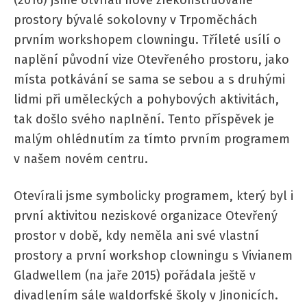
prostory bývalé sokolovny v Trpoměchách
prvním workshopem clowningu. Tříleté usílí o
naplění původní vize Otevřeného prostoru, jako
místa potkávání se sama se sebou a s druhými
lidmi při uměleckých a pohybových aktivitách,
tak došlo svého naplnění. Tento příspěvek je
malým ohlédnutím za tímto prvním programem
v našem novém centru.
Otevírali jsme symbolicky programem, který byl i
první aktivitou neziskové organizace Otevřený
prostor v době, kdy neměla ani své vlastní
prostory a první workshop clowningu s Vivianem
Gladwellem (na jaře 2015) pořádala ještě v
divadlením sále waldorfské školy v Jinonicích.