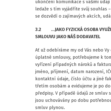
ukončení komunikace s vašimi údaji 
ledaže s tím vyjádříte svůj souhlas 
se dozvědí o zajímavých akcích, udá
3.2 …
JAKO FYZICKÁ OSOBA VYUŽI
SMLOUVU JAKO NÁŠ DODAVATEL
Ať už odebíráme my od Vás nebo Vy 
úplatné smlouvy, potřebujeme k tom
vyřízení případných nároků a faktura
jméno, příjmení, datum narození, IČO
kontaktní údaje, číslo účtu a jiné f
třetím osobám a evidujeme je po do
předpisy. V případě údajů ze smluv s
jsou uchovávány po dobu potřebnou 
smluv plynou.