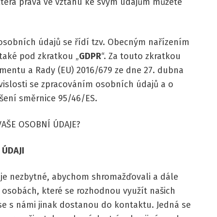
 která práva ve vztahu ke svým údajům můžete
 osobních údajů se řídí tzv. Obecným nařízením
také pod zkratkou „
GDPR
“. Za touto zkratkou
amentu a Rady (EU) 2016/679 ze dne 27. dubna
vislosti se zpracováním osobních údajů a o
šení směrnice 95/46/ES.
VAŠE OSOBNÍ ÚDAJE?
ÚDAJI
u je nezbytné, abychom shromažďovali a dále
o osobách, které se rozhodnou využít našich
 se s námi jinak dostanou do kontaktu. Jedná se