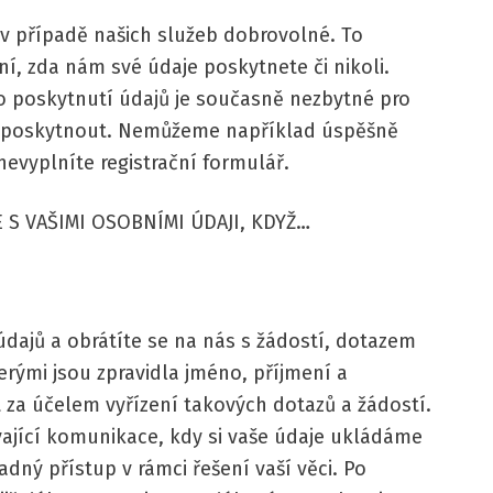
 v případě našich služeb dobrovolné. To
í, zda nám své údaje poskytnete či nikoli.
o poskytnutí údajů je současně nezbytné pro
i poskytnout. Nemůžeme například úspěšně
 nevyplníte registrační formulář.
E S VAŠIMI OSOBNÍMI ÚDAJI, KDYŽ…
údajů a obrátíte se na nás s žádostí, dotazem
rými jsou zpravidla jméno, příjmení a
t za účelem vyřízení takových dotazů a žádostí.
vající komunikace, kdy si vaše údaje ukládáme
dný přístup v rámci řešení vaší věci. Po