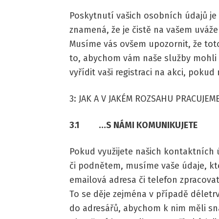
Poskytnutí vašich osobních údajů je
znamená, že je čistě na vašem uvážen
Musíme vás ovšem upozornit, že tot
to, abychom vám naše služby mohl
vyřídit vaši registraci na akci, pokud
3: JAK A V JAKÉM ROZSAHU PRACUJEM
3.1 …S NÁMI KOMUNIKUJETE
Pokud využijete našich kontaktních 
či podnětem, musíme vaše údaje, kte
emailová adresa či telefon zpracova
To se děje zejména v případě déletr
do adresářů, abychom k nim měli sna