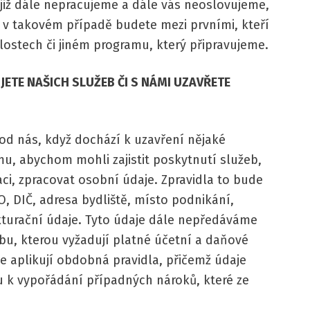
již dále nepracujeme a dále vás neoslovujeme,
– v takovém případě budete mezi prvními, kteří
lostech či jiném programu, který připravujeme.
JETE NAŠICH SLUŽEB ČI S NÁMI UZAVŘETE
od nás, když dochází k uzavření nějaké
u, abychom mohli zajistit poskytnutí služeb,
ci, zpracovat osobní údaje. Zpravidla to bude
, DIČ, adresa bydliště, místo podnikání,
akturační údaje. Tyto údaje dále nepředáváme
bu, kterou vyžadují platné účetní a daňové
e aplikují obdobná pravidla, přičemž údaje
k vypořádání případných nároků, které ze