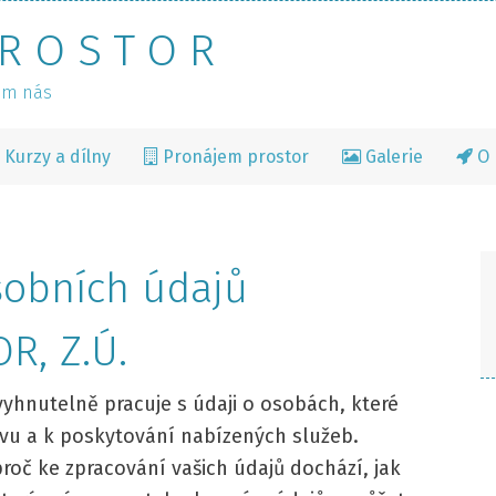
PROSTOR
em nás
Kurzy a dílny
Pronájem prostor
Galerie
O 
sobních údajů
R, Z.Ú.
vyhnutelně pracuje s údaji o osobách, které
avu a k poskytování nabízených služeb.
proč ke zpracování vašich údajů dochází, jak