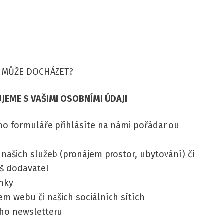
Ů MŮŽE DOCHÁZET?
EME S VAŠIMI OSOBNÍMI ÚDAJI
ho formuláře přihlásíte na námi pořádanou
 našich služeb (pronájem prostor, ubytování) či
áš dodavatel
ánky
em webu či našich sociálních sítích
eho newsletteru