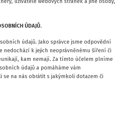
nery, uživatele webových stránek a jiné osoby,
SOBNÍCH ÚDAJŮ.
osobních údajů. Jako správce jsme odpovědní
 že nedochází k jejich neoprávněnému šíření či
eunikají, kam nemají. Za tímto účelem plníme
y osobních údajů a pomáháme vám
i se na nás obrátit s jakýmkoli dotazem či