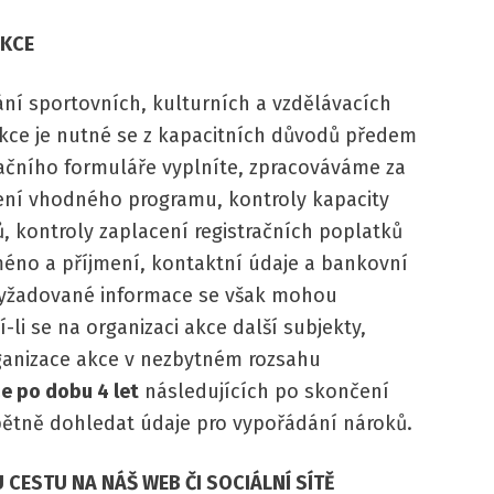
AKCE
ání sportovních, kulturních a vzdělávacích
 akce je nutné se z kapacitních důvodů předem
tračního formuláře vyplníte, zpracováváme za
vení vhodného programu, kontroly kapacity
, kontroly zaplacení registračních poplatků
méno a příjmení, kontaktní údaje a bankovní
 Vyžadované informace se však mohou
jí-li se na organizaci akce další subjekty,
ganizace akce v nezbytném rozsahu
 po dobu 4 let
následujících po skončení
pětně dohledat údaje pro vypořádání nároků.
ESTU NA NÁŠ WEB ČI SOCIÁLNÍ SÍTĚ