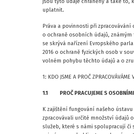
jsou tyto údaje chráněny a také to,
uplatnit.
Práva a povinnosti při zpracovávání
o ochraně osobních údajů, známým 
se skrývá nařízení Evropského parl
2016 o ochraně fyzických osob v sou
volném pohybu těchto údajů a o zru
1: KDO JSME A PROČ ZPRACOVÁVÁME 
1.1 PROČ PRACUJEME S OSOBNÍMI 
K zajištění fungování našeho ústav
zpracovávali určité množství údajů 
služeb, které s námi spolupracují či