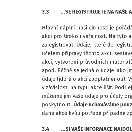
3.3 …SE REGISTRUJETE NA NAŠE 
Hlavní náplní naší činnosti je pořád
akcí pro širokou veřejnost. Na tyto
zaregistrovat. Údaje, které do regis
účelem přípravy těchto akcí, sesta
akcí, vytvoření průvodních materiálů
apod. Běžně se jedná o údaje jako j
údaje (jde-li o akci zpoplatněnou).
v závislosti na typu akce lišit. Podíle
můžeme jim Vaše údaje pro účely or
poskytnout.
Údaje uchováváme pouze
dané akce kvůli potřebě případně z
3.4 …SI VAŠE INFORMACE NAJDOU C