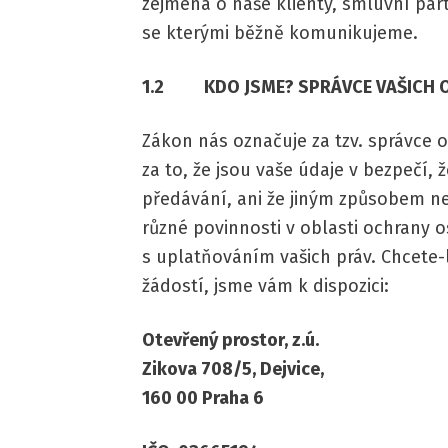
zejména o naše klienty, smluvní part
se kterými běžně komunikujeme.
1.2 KDO JSME? SPRÁVCE VAŠICH O
Zákon nás označuje za tzv. správce 
za to, že jsou vaše údaje v bezpečí,
předávání, ani že jiným způsobem n
různé povinnosti v oblasti ochran
s uplatňováním vašich práv. Chcete-l
žádostí, jsme vám k dispozici:
Otevřený
prostor, z.ú.
Zikova 708/5, Dejvice,
160 00 Praha 6