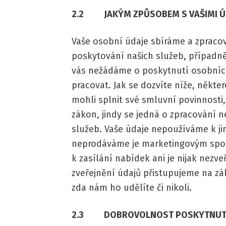
2.2 JAKÝM ZPŮSOBEM S VAŠIMI ÚD
Vaše osobní údaje sbíráme a zpraco
poskytování našich služeb, případně
vás nežádáme o poskytnutí osobníc
pracovat. Jak se dozvíte níže, někt
mohli splnit své smluvní povinnosti,
zákon, jindy se jedná o zpracování n
služeb. Vaše údaje nepoužíváme k ji
neprodáváme je marketingovým spol
k zasílání nabídek ani je nijak nezv
zveřejnění údajů přistupujeme na zá
zda nám ho udělíte či nikoli.
2.3 DOBROVOLNOST POSKYTNUTÍ