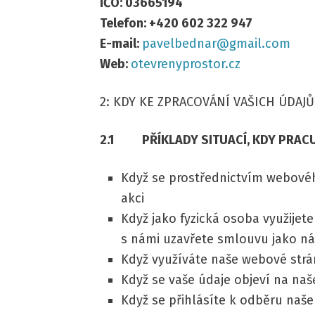
IČO: 03665194
Telefon: +420 602 322 947
E-mail:
pavelbednar@gmail.com
Web:
otevrenyprostor.cz
2: KDY KE ZPRACOVÁNÍ VAŠICH ÚDAJ
2.1 PŘÍKLADY SITUACÍ, KDY PRACUJ
Když se prostřednictvím webové
akci
Když jako fyzická osoba využijete
s námi uzavřete smlouvu jako n
Když využíváte naše webové str
Když se vaše údaje objeví na naš
Když se přihlásíte k odběru naš