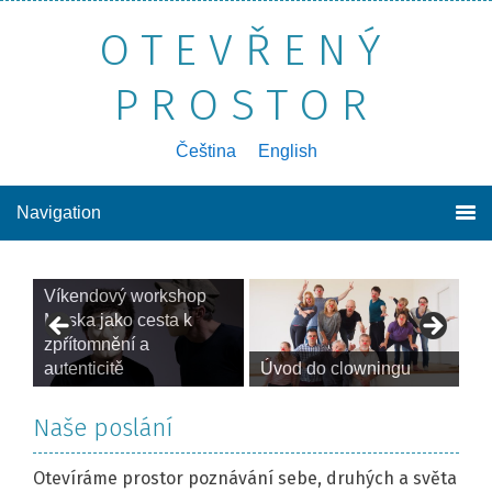
OTEVŘENÝ
PROSTOR
poznávání sebe sama, druhých a světa kolem nás
Čeština
English
Navigation
Víkendový workshop
Maska jako cesta k
zpřítomnění a
V
autenticitě
Úvod do clowningu
m
Naše poslání
Otevíráme prostor poznávání sebe, druhých a světa