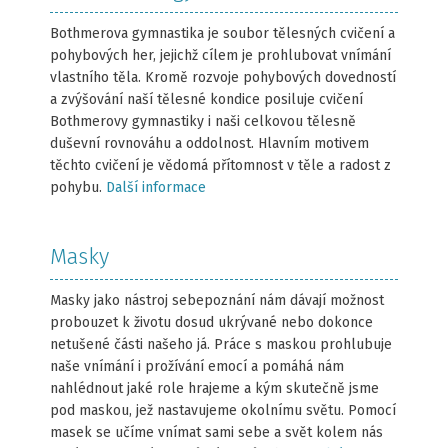
Bothmerova gymnastika je soubor tělesných cvičení a
pohybových her, jejichž cílem je prohlubovat vnímání
vlastního těla. Kromě rozvoje pohybových dovedností
a zvýšování naší tělesné kondice posiluje cvičení
Bothmerovy gymnastiky i naši celkovou tělesně
duševní rovnováhu a oddolnost. Hlavním motivem
těchto cvičení je vědomá přítomnost v těle a radost z
pohybu.
Další informace
Masky
Masky jako nástroj sebepoznání nám dávají možnost
probouzet k životu dosud ukrývané nebo dokonce
netušené části našeho já. Práce s maskou prohlubuje
naše vnímání i prožívání emocí a pomáhá nám
nahlédnout jaké role hrajeme a kým skutečně jsme
pod maskou, jež nastavujeme okolnímu světu. Pomocí
masek se učíme vnímat sami sebe a svět kolem nás