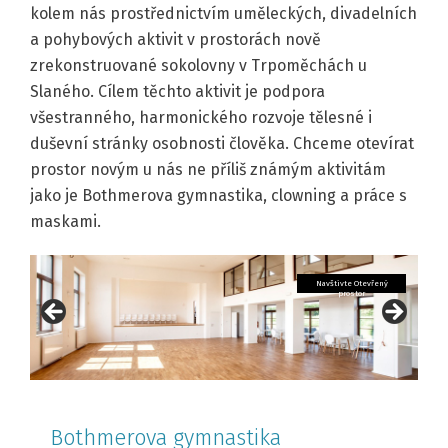
kolem nás prostřednictvím uměleckých, divadelních
a pohybových aktivit v prostorách nově
zrekonstruované sokolovny v Trpoměchách u
Slaného. Cílem těchto aktivit je podpora
všestranného, harmonického rozvoje tělesné i
duševní stránky osobnosti člověka. Chceme otevírat
prostor novým u nás ne příliš známým aktivitám
jako je Bothmerova gymnastika, clowning a práce s
maskami.
Navštivte Otevřený
Navštivte Otevřený
Navštivte Otevřený
Navštivte Otevřený
Navštivte Otevřený
Navštivte Otevřený
Navštivte Otevřený
prostor
prostor
prostor
prostor
prostor
prostor
prostor
Navštivte Otevřený
prostor
Bothmerova gymnastika