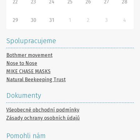
22
23
24
25
26
27
28
29
30
31
1
2
3
4
Spolupracujeme
Bothmer movement
Nose to Nose
MIKE CHASE MASKS
Natural Beekeeping Trust
Dokumenty
Všeobecné obchodní podmínky
Zásady ochrany osobních údajů
Pomohli nám