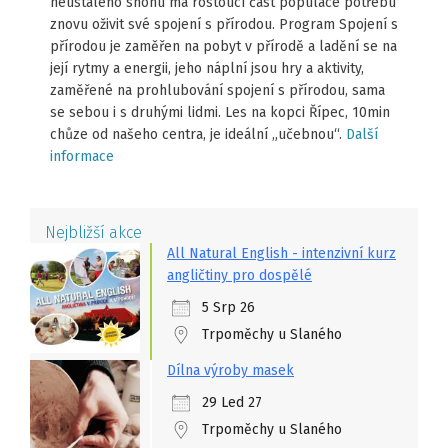
neustáleho shonu má rostoucí část populace potřebu
znovu oživit své spojení s přírodou. Program Spojení s
přírodou je zaměřen na pobyt v přírodě a ladění se na
její rytmy a energii, jeho náplní jsou hry a aktivity,
zaměřené na prohlubování spojení s přírodou, sama
se sebou i s druhými lidmi. Les na kopci Řípec, 10min
chůze od našeho centra, je ideální „učebnou“.
Další
informace
Nejbližší akce
All Natural English - intenzivní kurz
angličtiny pro dospělé
5 Srp 26
Trpoměchy u Slaného
Dílna výroby masek
29 Led 27
Trpoměchy u Slaného