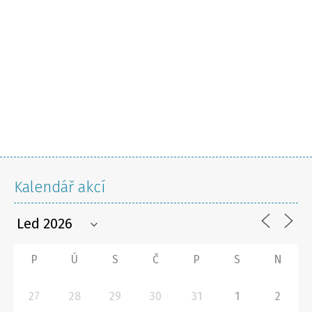
Kalendář akcí
P
Ú
S
Č
P
S
N
27
28
29
30
31
1
2