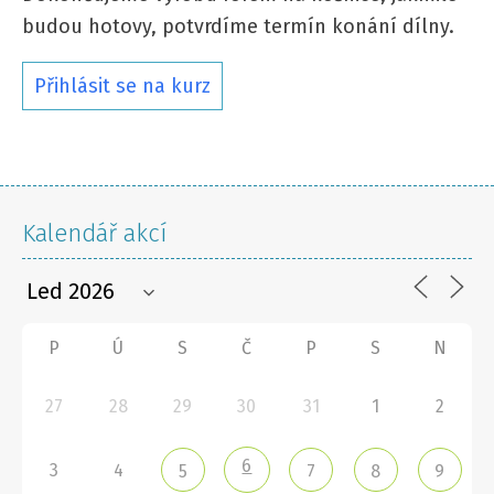
budou hotovy, potvrdíme termín konání dílny.
Přihlásit se na kurz
Kalendář akcí
P
Ú
S
Č
P
S
N
27
28
29
30
31
1
2
6
3
4
5
7
8
9