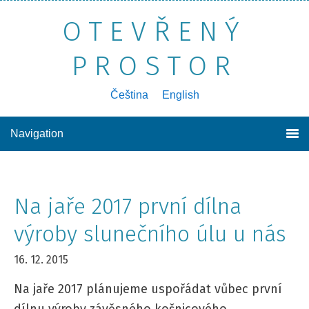
OTEVŘENÝ
PROSTOR
poznávání sebe sama, druhých a světa kolem nás
Čeština
English
Navigation
Na jaře 2017 první dílna
výroby slunečního úlu u nás
16. 12. 2015
Na jaře 2017 plánujeme uspořádat vůbec první
dílnu výroby závěsného košnicového